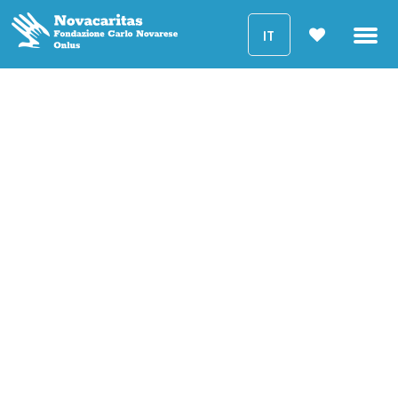
IT
Nordestina
Questo è un posto isolato a Sertao della Bahia, in Brasile,
dove la terra è arida e non fertile, un semi-deserto causato
della grave siccità sperimentata negli ultimi anni.